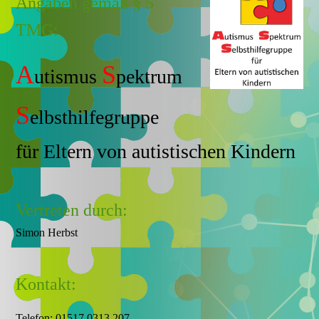
Angaben gemäß § 5
TMG:
A
S
utismus
pektrum
S
elbsthilfegruppe
für Eltern von autistischen Kindern
Vertreten durch:
Simon Herbst
Kontakt:
Telefon: 01517 0313 207