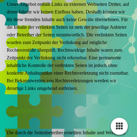
Unser Angebot enthält Links zu externen Webseiten Dritter, auf
deren Inhalte wir keinen Einfluss haben. Deshalb können wir
für diese fremden Inhalte auch keine Gewähr übernehmen. Für
die Inhalte der verlinkten Seiten ist stets der jeweilige Anbieter
oder Betreiber der Seiten verantwortlich. Die verlinkten Seiten
wurden zum Zeitpunkt der Verlinkung auf mögliche
Rechtsverstöße überprüft. Rechtswidrige Inhalte waren zum
Zeitpunkt der Verlinkung nicht erkennbar. Eine permanente
inhaltliche Kontrolle der verlinkten Seiten ist jedoch ohne
konkrete Anhaltspunkte einer Rechtsverletzung nicht zumutbar.
Bei Bekanntwerden von Rechtsverletzungen werden wir
derartige Links umgehend entfernen.
Urheberrecht
Die durch die Seitenbetreiber erstellten Inhalte und Werke auf