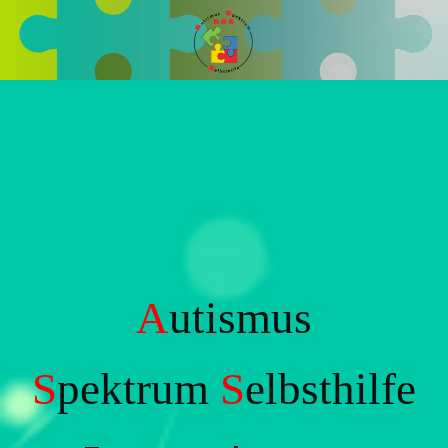
A
utismus
S
pektrum
S
elbsthilfe