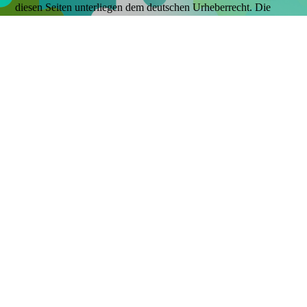
diesen Seiten unterliegen dem deutschen Urheberrecht. Die
Vervielfältigung, Bearbeitung, Verbreitung und jede Art der
Verwertung außerhalb der Grenzen des Urheberrechts bedürfen
der schriftlichen Zustimmung des jeweiligen Autors bzw.
Erstellers. Downloads und Kopien dieser Seite sind nur für den
privaten, nicht kommerziellen Gebrauch gestattet. Soweit die
Inhalte auf dieser Seite nicht vom Betreiber erstellt wurden,
werden die Urheberrechte Dritter beachtet. Insbesondere
werden Inhalte Dritter als solche gekennzeichnet. Sollten Sie
trotzdem auf eine Urheberrechtsverletzung aufmerksam
werden, bitten wir um einen entsprechenden Hinweis. Bei
Bekanntwerden von Rechtsverletzungen werden wir derartige
Inhalte umgehend entfernen.
Datenschutz