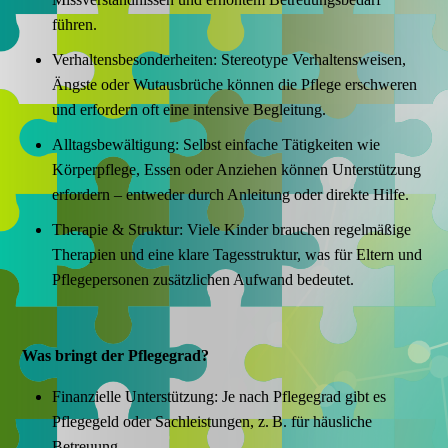
führen.
Verhaltensbesonderheiten: Stereotype Verhaltensweisen,
Ängste oder Wutausbrüche können die Pflege erschweren
und erfordern oft eine intensive Begleitung.
Alltagsbewältigung: Selbst einfache Tätigkeiten wie
Körperpflege, Essen oder Anziehen können Unterstützung
erfordern – entweder durch Anleitung oder direkte Hilfe.
Therapie & Struktur: Viele Kinder brauchen regelmäßige
Therapien und eine klare Tagesstruktur, was für Eltern und
Pflegepersonen zusätzlichen Aufwand bedeutet.
Was bringt der Pflegegrad?
Finanzielle Unterstützung: Je nach Pflegegrad gibt es
Pflegegeld oder Sachleistungen, z. B. für häusliche
Betreuung.