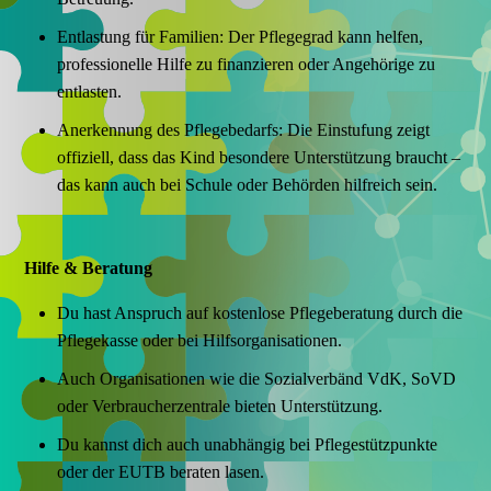
Entlastung für Familien: Der Pflegegrad kann helfen,
professionelle Hilfe zu finanzieren oder Angehörige zu
entlasten.
Anerkennung des Pflegebedarfs: Die Einstufung zeigt
offiziell, dass das Kind besondere Unterstützung braucht –
das kann auch bei Schule oder Behörden hilfreich sein.
Hilfe & Beratung
Du hast Anspruch auf kostenlose Pflegeberatung durch die
Pflegekasse oder bei Hilfsorganisationen.
Auch Organisationen wie die Sozialverbänd VdK, SoVD
oder Verbraucherzentrale bieten Unterstützung.
Du kannst dich auch unabhängig bei Pflegestützpunkte
oder der EUTB beraten lasen.