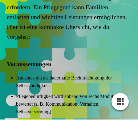
erfordern. Ein Pflegegrad kann Familien
entlasten und wichtige Leistungen ermöglichen.
Hier ist eine kompakte Übersicht, wie du
vorgehst:
Voraussetzungen
Autismus gilt als dauerhafte Beeinträchtigung der
Selbstständigkeit.
Pflegebedürftigkeit wird anhand von sechs Modulen
bewertet (z. B. Kommunikation, Verhalten,
Selbstversorgung).
Antrag stellen