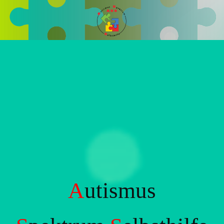
A
utismus